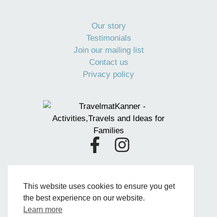
Our story
Testimonials
Join our mailing list
Contact us
Privacy policy
F
I
a
n
Business Permit
c
s
VAT LU33186674
This website uses cookies to ensure you get
e
t
hello@travelmatkanner.com
the best experience on our website.
b
a
Learn more