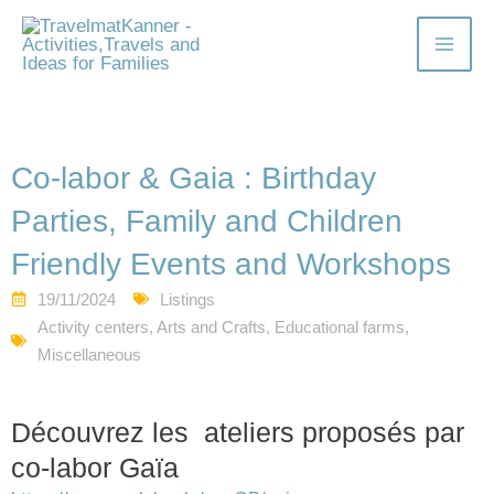
Skip
Mai
to
content
Men
Co-labor & Gaia : Birthday
Parties, Family and Children
Friendly Events and Workshops
19/11/2024
Listings
Activity centers
,
Arts and Crafts
,
Educational farms
,
Miscellaneous
Découvrez les ateliers proposés par
co-labor Gaïa